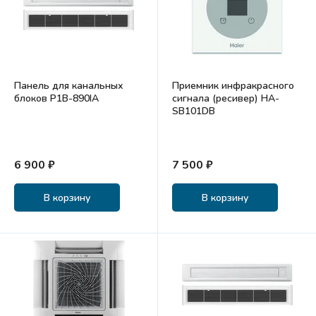
Панель для канальных
Приемник инфракрасного
блоков P1B-890IA
сигнала (ресивер) HA-
SB101DB
6 900 ₽
7 500 ₽
В корзину
В корзину