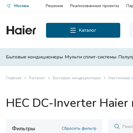
Москва
Решения
Реализованные проекты
Па
Каталог
Каталог
Смотреть все
Бытовые кондиционеры
Мульти сплит-системы
Полуп
Бытовые кондиционеры
Главная
Каталог
Бытовые кондиционеры
Настенные 
Мульти сплит-системы
HEC DC-Inverter Haier
Полупромышленные сплит-
системы
Чиллеры и фанкойлы
Фильтры
Сбросить фильтр