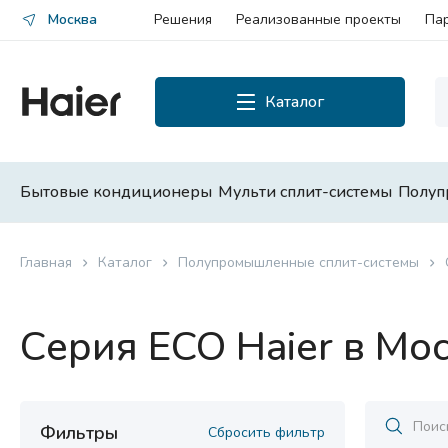
Москва
Решения
Реализованные проекты
Па
Каталог
Каталог
Смотреть все
Бытовые кондиционеры
Мульти сплит-системы
Полуп
Бытовые кондиционеры
Главная
Каталог
Полупромышленные сплит-системы
Мульти сплит-системы
Серия ECO Haier в Мо
Полупромышленные сплит-
системы
Чиллеры и фанкойлы
Фильтры
Сбросить фильтр