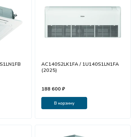
0S1LN1FB
AC140S2LK1FA / 1U140S1LN1FA
(2025)
188 600 ₽
В корзину