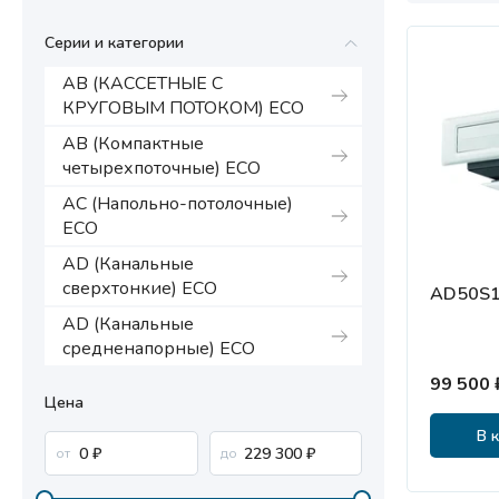
Мультизональные системы
кондиционирования
Серии и категории
АB (КАССЕТНЫЕ С
Аксессуары
КРУГОВЫМ ПОТОКОМ) ECO
AB (Компактные
четырехпоточные) ECO
AC (Напольно-потолочные)
ECO
AD (Канальные
сверхтонкие) ECO
AD50S1
AD (Канальные
средненапорные) ECO
99 500 
Цена
В 