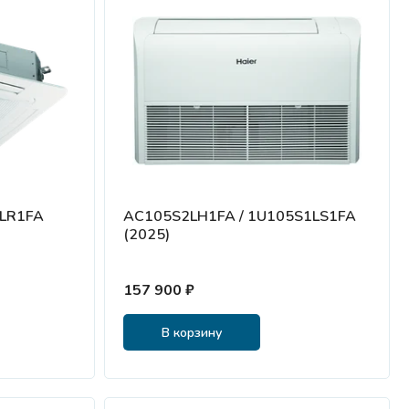
1LR1FA
AC105S2LH1FA / 1U105S1LS1FA
(2025)
157 900 ₽
В корзину