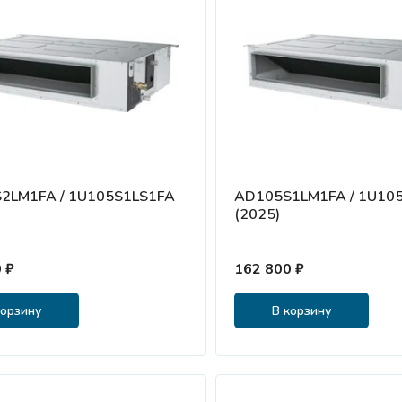
2LM1FA / 1U105S1LS1FA
AD105S1LM1FA / 1U10
(2025)
 ₽
162 800 ₽
корзину
В корзину