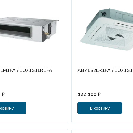
LM1FA / 1U71S1LR1FA
AB71S2LR1FA / 1U71S
 ₽
122 100 ₽
корзину
В корзину