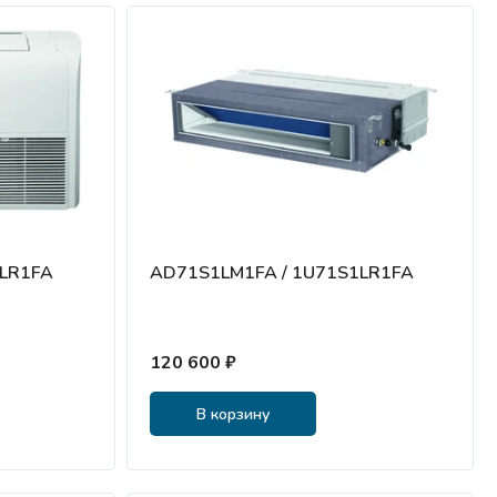
1LR1FA
AD71S1LM1FA / 1U71S1LR1FA
120 600 ₽
В корзину