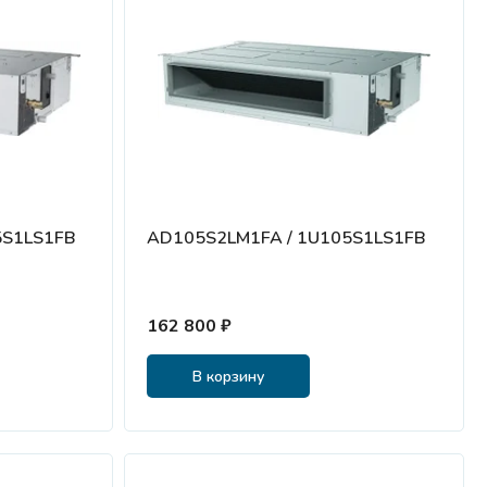
5S1LS1FB
AD105S2LM1FA / 1U105S1LS1FB
162 800 ₽
В корзину