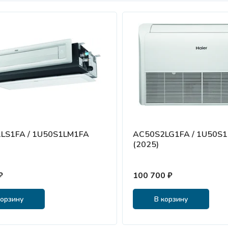
LS1FA / 1U50S1LM1FA
AC50S2LG1FA / 1U50S
(2025)
₽
100 700 ₽
корзину
В корзину