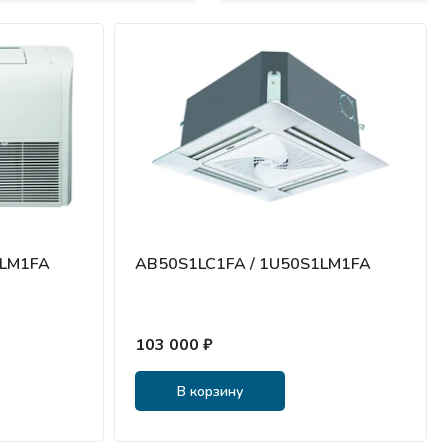
1LM1FA
AB50S1LC1FA / 1U50S1LM1FA
103 000 ₽
В корзину