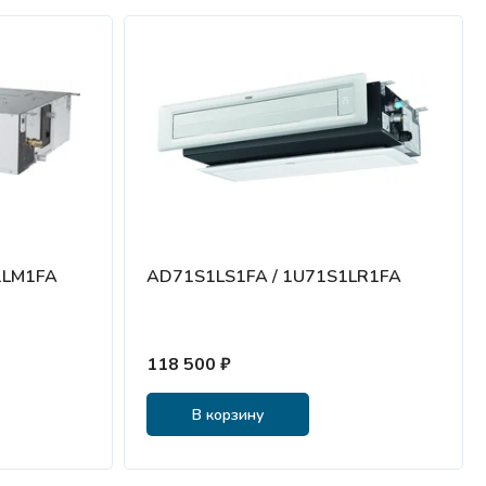
1LM1FA
AD71S1LS1FA / 1U71S1LR1FA
118 500 ₽
В корзину