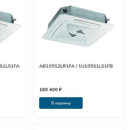
5S1LS1FA
AB105S2LR1FA / 1U105S1LS1FB
160 400 ₽
В корзину