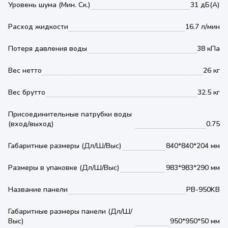
Уровень шума (Мин. Ск.)
31 дБ(А)
Расход жидкости
16.7 л/мин
Потеря давления воды
38 кПа
Вес нетто
26 кг
Вес брутто
32.5 кг
Присоединительные патрубки воды
(вход/выход)
0.75
Габаритные размеры (Дл/Ш/Выс)
840*840*204 мм
Размеры в упаковке (Дл/Ш/Выс)
983*983*290 мм
Название панели
PB-950KB
Габаритные размеры панели (Дл/Ш/
Выс)
950*950*50 мм