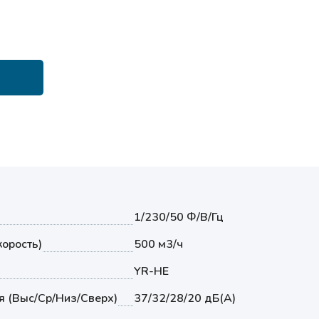
1/230/50 Ф/В/Гц
корость)
500 м3/ч
YR-HE
я (Выс/Ср/Низ/Сверх)
37/32/28/20 дБ(А)