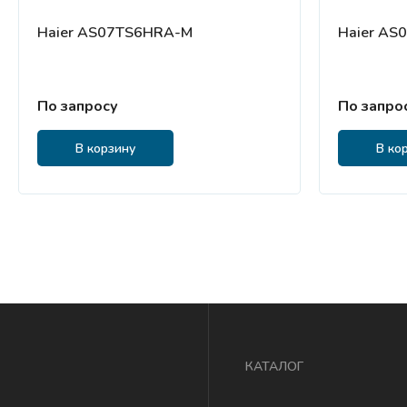
Haier AS07TS6HRA-M
Haier AS
По запросу
По запро
В корзину
В ко
КАТАЛОГ