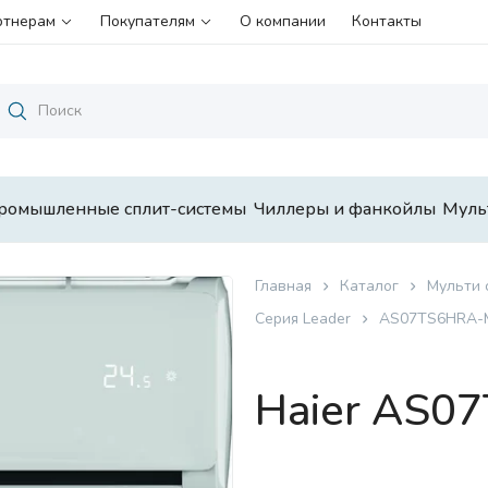
ртнерам
Покупателям
О компании
Контакты
ромышленные сплит-системы
Чиллеры и фанкойлы
Муль
Главная
Каталог
Мульти 
Серия Leader
AS07TS6HRA-
Haier AS0