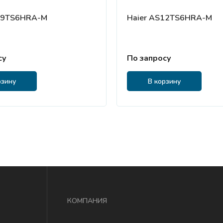
09TS6HRA-M
Haier AS12TS6HRA-M
су
По запросу
рзину
В корзину
КОМПАНИЯ