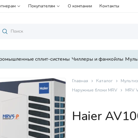
ртнерам
Покупателям
О компании
Контакты
ромышленные сплит-системы
Чиллеры и фанкойлы
Муль
Главная
Каталог
Мультиз
Наружные блоки MRV
MRV 
Haier AV1