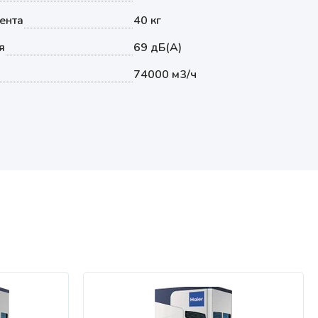
ента
40 кг
я
69 дБ(А)
74000 м3/ч