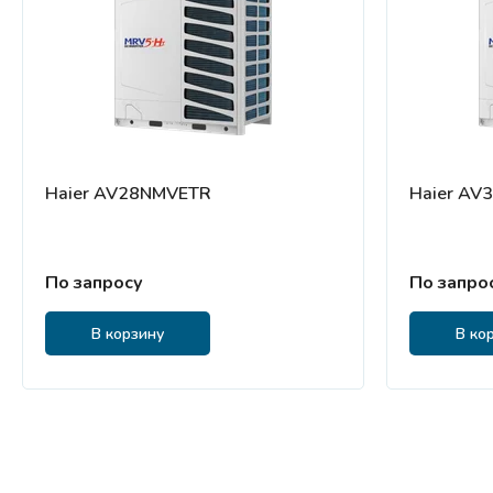
Haier AV28NMVETR
Haier AV
По запросу
По запро
В корзину
В ко