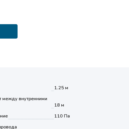
1.25 м
т между внутренними
18 м
ение
110 Па
провода