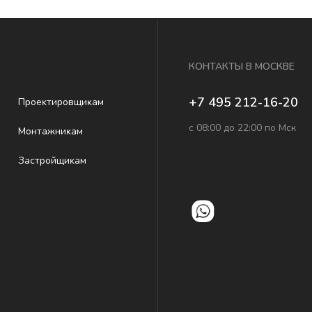
КОНТАКТЫ В МОСКВЕ
+7 495 212-16-20
Проеĸтировщиĸам
с 08:00 до 22:00 по Мск
Монтажниĸам
Застройщиĸам