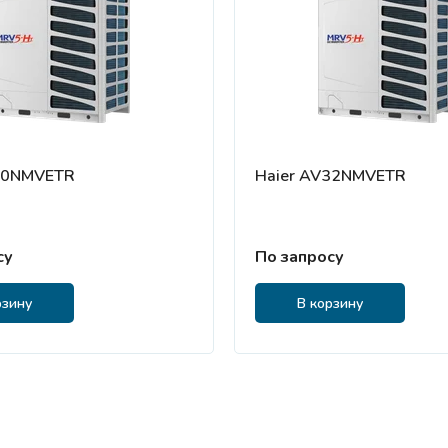
30NMVETR
Haier AV32NMVETR
су
По запросу
рзину
В корзину