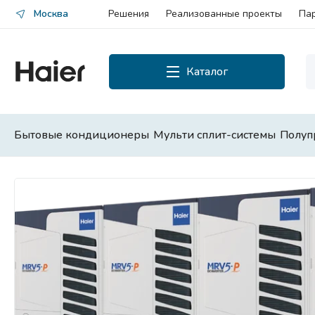
Москва
Решения
Реализованные проекты
Па
Каталог
Каталог
Смотреть все
Бытовые кондиционеры
Мульти сплит-системы
Полуп
Бытовые кондиционеры
Мульти сплит-системы
Полупромышленные сплит-
системы
Чиллеры и фанкойлы