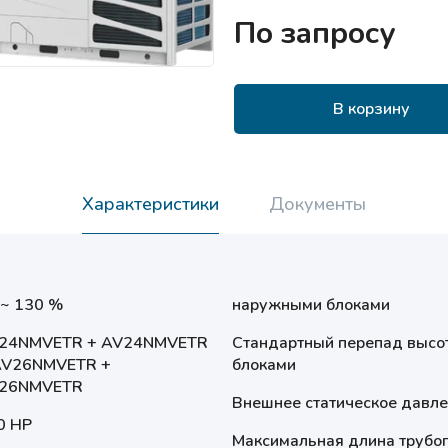
По запросу
В корзину
Характеристики
Документы
 ~ 130 %
наружными блоками
24NMVETR + AV24NMVETR
Стандартный перепад высо
AV26NMVETR +
блоками
26NMVETR
Внешнее статическое давл
0 HP
Максимальная длина трубо