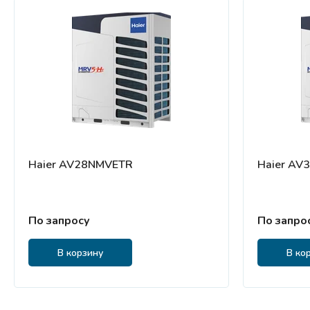
Haier AV28NMVETR
Haier AV
По запросу
По запро
В корзину
В ко