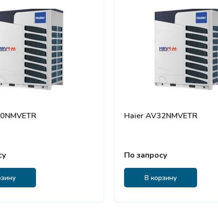
30NMVETR
Haier AV32NMVETR
су
По запросу
рзину
В корзину