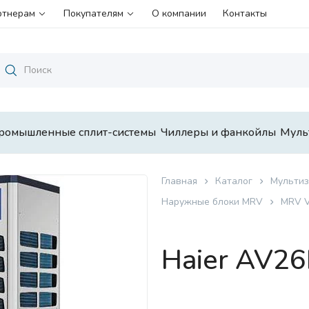
ртнерам
Покупателям
О компании
Контакты
ромышленные сплит-системы
Чиллеры и фанкойлы
Муль
Главная
Каталог
Мультиз
Наружные блоки MRV
MRV 
Haier AV2