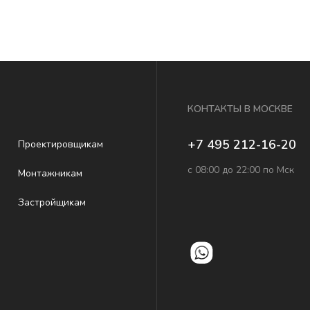
КОНТАКТЫ В МОСКВЕ
+7 495 212-16-20
Проеĸтировщиĸам
с 08:00 до 22:00 по Мск
Монтажниĸам
Застройщиĸам