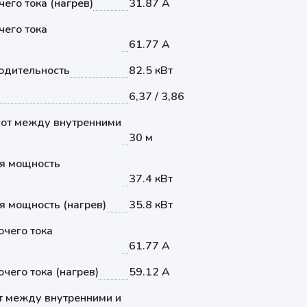
его тока (нагрев)
31.87 А
его тока
61.77 А
одительность
82.5 кВт
6,37 / 3,86
от между внутренними
30 м
я мощность
37.4 кВт
 мощность (нагрев)
35.8 кВт
чего тока
61.77 А
чего тока (нагрев)
59.12 А
т между внутренними и