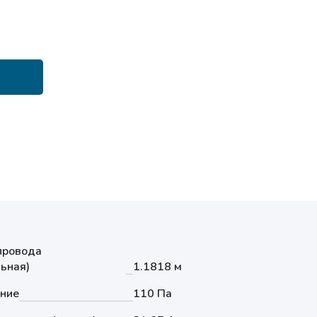
провода
ьная)
1.1818 м
ение
110 Па