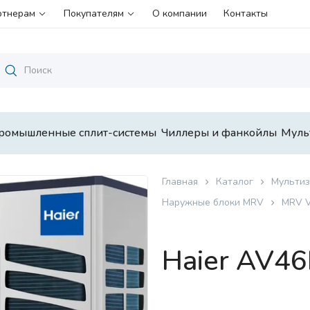
ртнерам
Покупателям
О компании
Контакты
ромышленные сплит-системы
Чиллеры и фанкойлы
Муль
Главная
Каталог
Мультиз
Наружные блоки MRV
MRV 
Haier AV