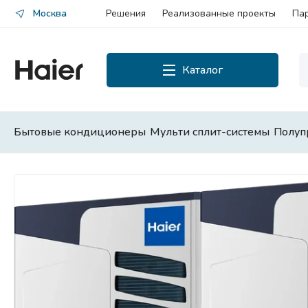
Москва
Решения
Реализованные проекты
Па
Каталог
Каталог
Смотреть все
Бытовые кондиционеры
Мульти сплит-системы
Полуп
Бытовые кондиционеры
Мульти сплит-системы
Полупромышленные сплит-
системы
Чиллеры и фанкойлы