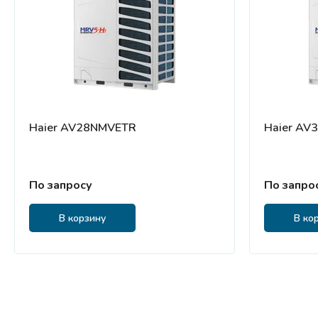
Haier AV28NMVETR
Haier AV
По запросу
По запро
В корзину
В ко