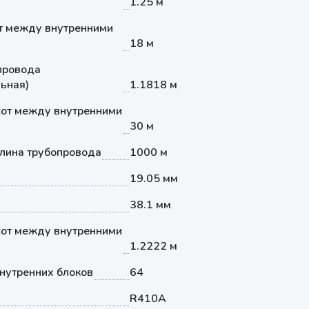
1.25 м
т между внутренними
18 м
провода
ьная)
1.1818 м
от между внутренними
30 м
лина трубопровода
1000 м
19.05 мм
38.1 мм
от между внутренними
1.2222 м
нутренних блоков
64
R410A