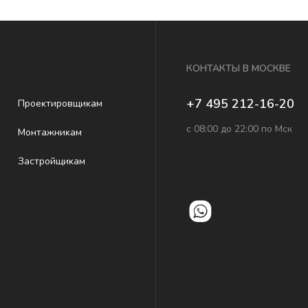
КОНТАКТЫ В МОСКВЕ
+7 495 212-16-20
Проеĸтировщиĸам
с 08:00 до 22:00 по Мск
Монтажниĸам
Застройщиĸам