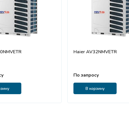
30NMVETR
Haier AV32NMVETR
су
По запросу
рзину
В корзину