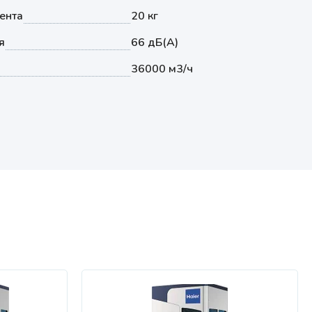
ента
20 кг
я
66 дБ(А)
36000 м3/ч