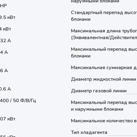
наружными блоками
 HP
Стандартный перепад высо
9.5 кВт
блоками
4 кВт
Максимальная длина трубо
(Эквивалентная/Действител
.32 А
Максимальный перепад выс
.4 А
блоками
Максимальная суммарная д
.6 А
Диаметр жидкостной линии
0.6 А
Диаметр газовой линии
 400 / 50 Ф/В/Гц
Максимальный перепад выс
и наружными блоками
.07 кВт
Максимальное количество в
Тип хладагента