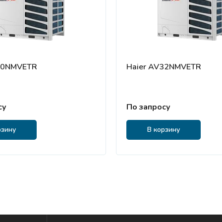
30NMVETR
Haier AV32NMVETR
су
По запросу
рзину
В корзину