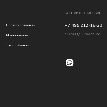
КОНТАКТЫ В МОСКВЕ
+7 495 212-16-20
Проеĸтировщиĸам
с 08:00 до 22:00 по Мск
Монтажниĸам
Застройщиĸам