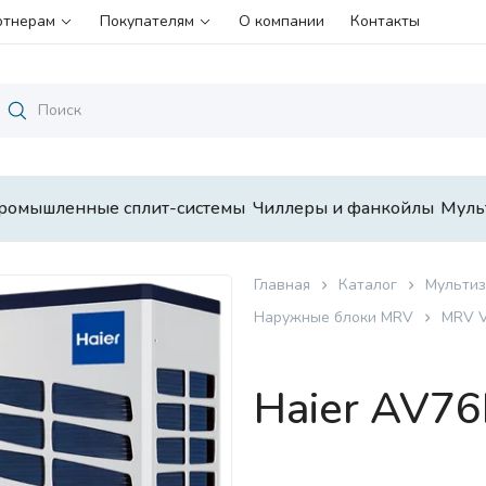
ртнерам
Покупателям
О компании
Контакты
ромышленные сплит-системы
Чиллеры и фанкойлы
Муль
Главная
Каталог
Мультиз
Наружные блоки MRV
MRV 
Haier AV