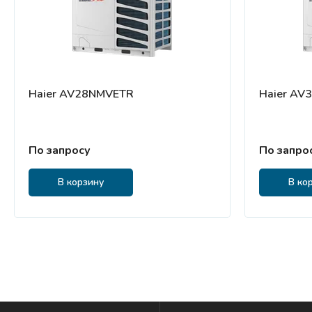
Haier AV28NMVETR
Haier AV
По запросу
По запро
В корзину
В ко