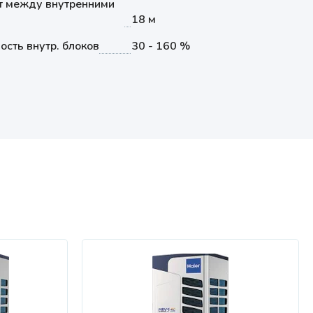
т между внутренними
18 м
сть внутр. блоков
30 - 160 %