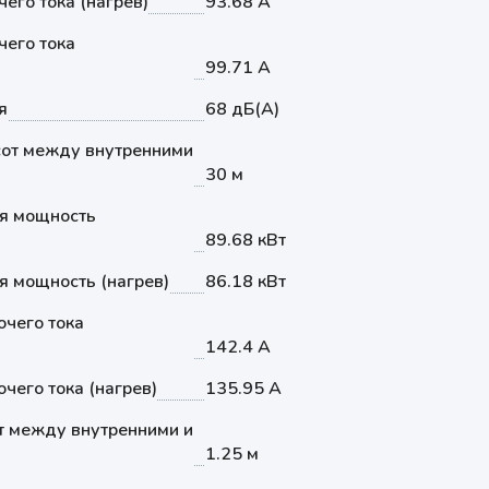
его тока (нагрев)
93.68 А
его тока
99.71 А
я
68 дБ(А)
от между внутренними
30 м
я мощность
89.68 кВт
 мощность (нагрев)
86.18 кВт
чего тока
142.4 А
чего тока (нагрев)
135.95 А
т между внутренними и
1.25 м