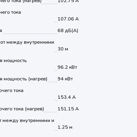
его тока (нагрев)
102.75 А
его тока
107.06 А
я
68 дБ(А)
от между внутренними
30 м
я мощность
96.2 кВт
 мощность (нагрев)
94 кВт
чего тока
153.4 А
чего тока (нагрев)
151.15 А
т между внутренними и
1.25 м