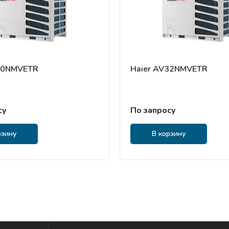
30NMVETR
Haier AV32NMVETR
су
По запросу
рзину
В корзину