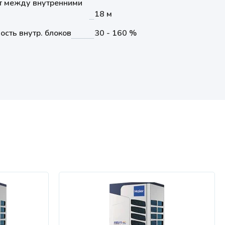
т между внутренними
18 м
сть внутр. блоков
30 - 160 %