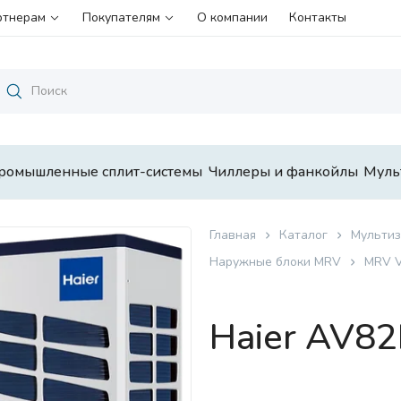
ртнерам
Покупателям
О компании
Контакты
ромышленные сплит-системы
Чиллеры и фанкойлы
Муль
Главная
Каталог
Мультиз
Наружные блоки MRV
MRV 
Haier AV