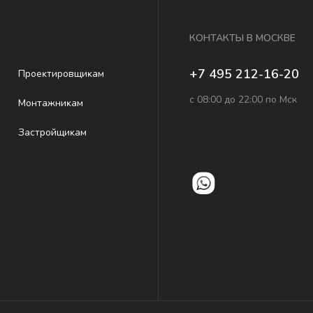
КОНТАКТЫ В МОСКВЕ
+7 495 212-16-20
Проеĸтировщиĸам
с 08:00 до 22:00 по Мск
Монтажниĸам
Застройщиĸам