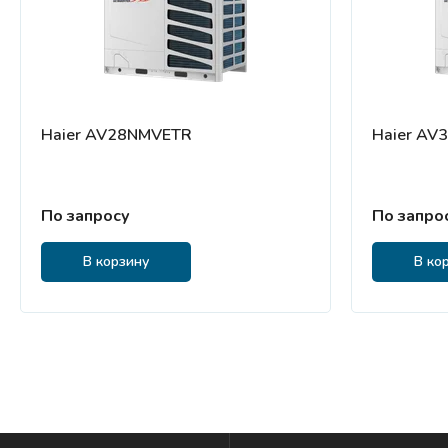
Haier AV28NMVETR
Haier AV
По запросу
По запро
В корзину
В ко