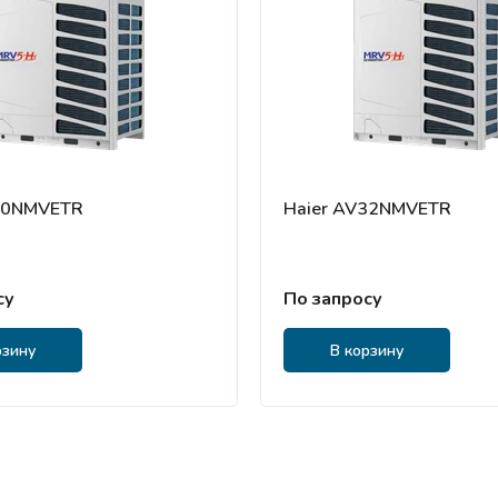
30NMVETR
Haier AV32NMVETR
су
По запросу
рзину
В корзину