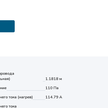
провода
ьная)
1.1818 м
ение
110 Па
его тока (нагрев)
114.79 А
его тока