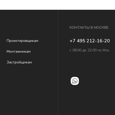
КОНТАКТЫ В МОСКВЕ
+7 495 212-16-20
Проеĸтировщиĸам
с 08:00 до 22:00 по Мск
Монтажниĸам
Застройщиĸам