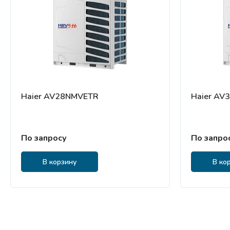
Haier AV28NMVETR
Haier AV
По запросу
По запро
В корзину
В ко