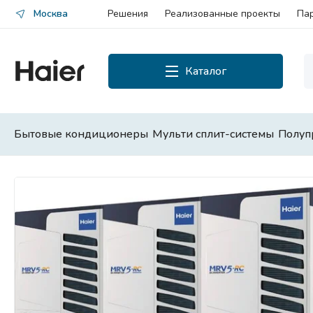
Москва
Решения
Реализованные проекты
Па
Каталог
Каталог
Смотреть все
Бытовые кондиционеры
Мульти сплит-системы
Полуп
Бытовые кондиционеры
Мульти сплит-системы
Полупромышленные сплит-
системы
Чиллеры и фанкойлы