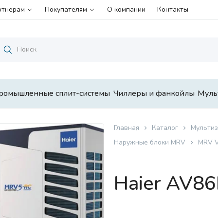
ртнерам
Покупателям
О компании
Контакты
ромышленные сплит-системы
Чиллеры и фанкойлы
Муль
Главная
Каталог
Мультиз
Наружные блоки MRV
MRV 
Haier AV8