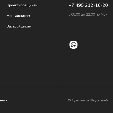
+7 495 212-16-20
Проеĸтировщиĸам
с 08:00 до 22:00 по Мск
Монтажниĸам
Застройщиĸам
© Сделано в Фидживеб
нных