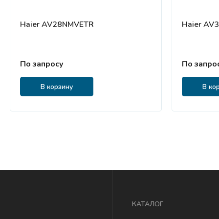
Haier AV28NMVETR
Haier AV
По запросу
По запро
В корзину
В ко
КАТАЛОГ