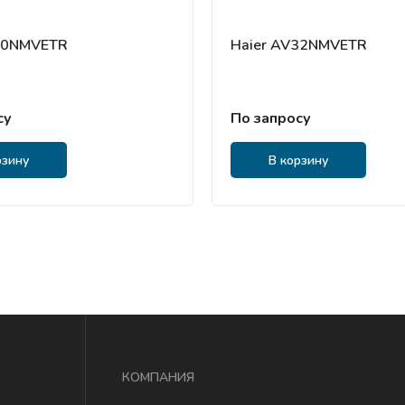
30NMVETR
Haier AV32NMVETR
су
По запросу
рзину
В корзину
КОМПАНИЯ