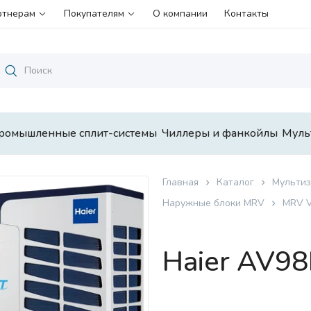
ртнерам
Покупателям
О компании
Контакты
ромышленные сплит-системы
Чиллеры и фанкойлы
Муль
Главная
Каталог
Мультиз
Наружные блоки MRV
MRV 
Haier AV