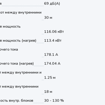
я
69 дБ(А)
от между внутренними
30 м
я мощность
116.06 кВт
 мощность (нагрев)
113.4 кВт
чего тока
178.1 А
чего тока (нагрев)
174.04 А
т между внутренними и
1.25 м
т между внутренними
18 м
сть внутр. блоков
30 - 130 %