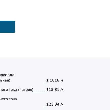
провода
ьная)
1.1818 м
его тока (нагрев)
119.81 А
его тока
123.94 А