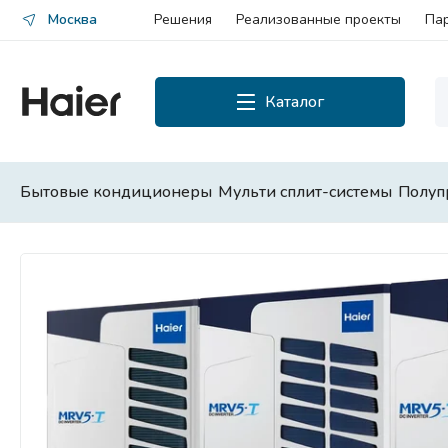
Москва
Решения
Реализованные проекты
Па
Каталог
Каталог
Смотреть все
Бытовые кондиционеры
Мульти сплит-системы
Полуп
Бытовые кондиционеры
Мульти сплит-системы
Полупромышленные сплит-
системы
Чиллеры и фанкойлы