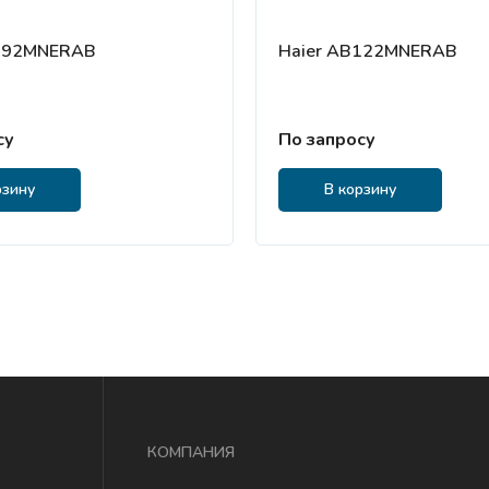
B092MNERAB
Haier AB122MNERAB
су
По запросу
рзину
В корзину
КОМПАНИЯ