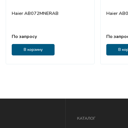
Haier AB072MNERAB
Haier A
По запросу
По запро
В корзину
В ко
КАТАЛОГ