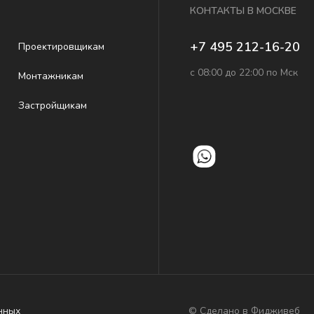
КОНТАКТЫ В МОСКВЕ
+7 495 212-16-20
Проеĸтировщиĸам
с 08:00 до 22:00 по Мск
Монтажниĸам
Застройщиĸам
© Сделано в Фидживеб
нных