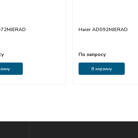
072MJERAD
Haier AD092MJERAD
су
По запросу
рзину
В корзину