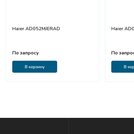
Haier AD052MJERAD
Haier AD
По запросу
По запро
В корзину
В ко