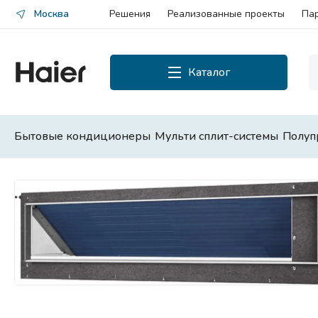
Москва
Решения
Реализованные проекты
Па
Каталог
Каталог
Смотреть все
Бытовые кондиционеры
Мульти сплит-системы
Полуп
Бытовые кондиционеры
Мульти сплит-системы
Полупромышленные сплит-
системы
Чиллеры и фанкойлы