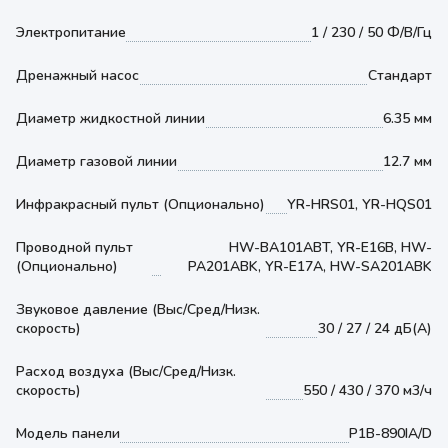
Электропитание
1 / 230 / 50 Ф/В/Гц
Дренажный насос
Стандарт
Диаметр жидкостной линии
6.35 мм
Диаметр газовой линии
12.7 мм
Инфракрасный пульт (Опционально)
YR-HRS01, YR-HQS01
Проводной пульт
HW-BA101ABT, YR-E16B, HW-
(Опционально)
PA201ABK, YR-E17A, HW-SA201ABK
Звуковое давление (Выс/Сред/Низк.
скорость)
30 / 27 / 24 дБ(А)
Расход воздуха (Выс/Сред/Низк.
скорость)
550 / 430 / 370 м3/ч
Модель панели
P1B-890IA/D