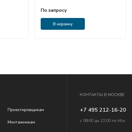
По запросу
В корзину
КОНТАКТЫ В МОСКВЕ
+7 495 212-16-20
Проеĸтировщиĸам
с 08:00 до 22:00 по Мск
Монтажниĸам