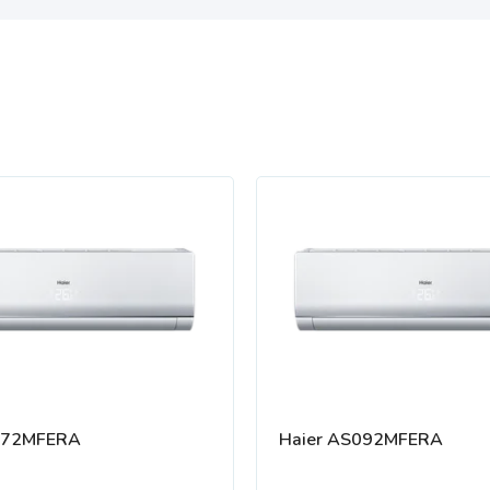
072MFERA
Haier AS092MFERA