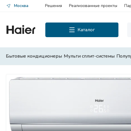
Москва
Решения
Реализованные проекты
Па
Каталог
Каталог
Смотреть все
Бытовые кондиционеры
Мульти сплит-системы
Полуп
Бытовые кондиционеры
Мульти сплит-системы
Полупромышленные сплит-
системы
Чиллеры и фанкойлы