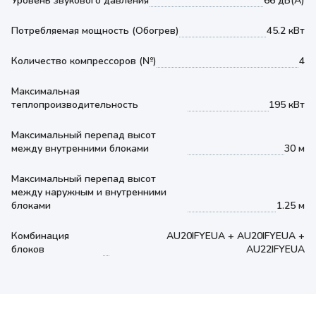
Уровень звукового давления
66 дБ(А)
Потребляемая мощность (Обогрев)
45.2 кВт
Количество компрессоров (№)
4
Максимальная
теплопроизводительность
195 кВт
Максимальный перепад высот
между внутренними блоками
30 м
Максимальный перепад высот
между наружным и внутренними
блоками
1.25 м
Комбинация
AU20IFYEUA + AU20IFYEUA +
блоков
AU22IFYEUA