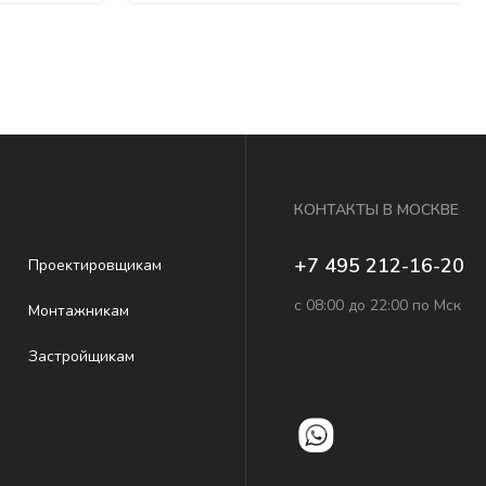
КОНТАКТЫ В МОСКВЕ
+7 495 212-16-20
Проеĸтировщиĸам
с 08:00 до 22:00 по Мск
Монтажниĸам
Застройщиĸам