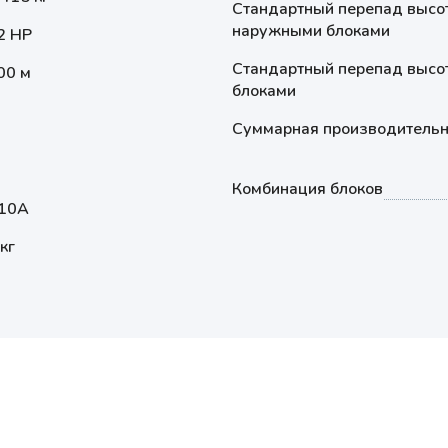
Стандартный перепад высо
наружными блоками
2 HP
Стандартный перепад высо
00 м
блоками
Суммарная производительно
м
Комбинация блоков
10A
кг