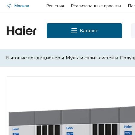
Москва
Решения
Реализованные проекты
Па
Каталог
Каталог
Смотреть все
Бытовые кондиционеры
Мульти сплит-системы
Полуп
Бытовые кондиционеры
Мульти сплит-системы
Полупромышленные сплит-
системы
Чиллеры и фанкойлы