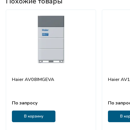
Похожие товары
Haier AV08IMGEVA
Haier AV
По запросу
По запро
В корзину
В ко