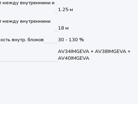
т между внутренними и
1.25 м
т между внутренними
18 м
сть внутр. блоков
30 - 130 %
AV34IMGEVA + AV38IMGEVA +
AV40IMGEVA