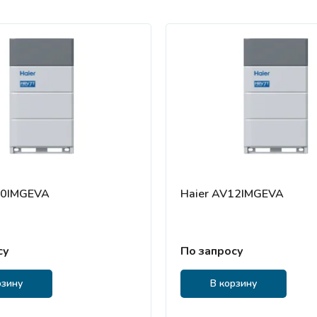
10IMGEVA
Haier AV12IMGEVA
су
По запросу
рзину
В корзину