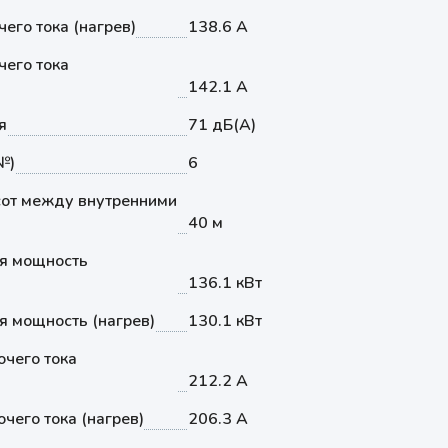
его тока (нагрев)
138.6 А
его тока
142.1 А
я
71 дБ(А)
№)
6
от между внутренними
40 м
я мощность
136.1 кВт
 мощность (нагрев)
130.1 кВт
чего тока
212.2 А
чего тока (нагрев)
206.3 А