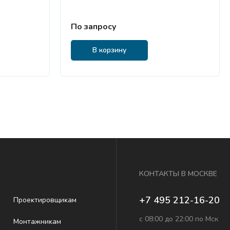
По запросу
В корзину
КОНТАКТЫ В МОСКВЕ
+7 495 212-16-20
Проеĸтировщиĸам
с 08:00 до 22:00 по Мск
Монтажниĸам