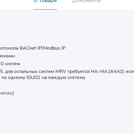
О товаре
Документы
отокола BACnet IP/Modbus IP
локами
20 систем
, для остальных систем MRV требуется HA-MA164AD; если
о по одному IGU02 на каждую систему
месяц)