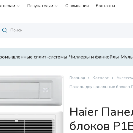
ртнерам
Покупателям
О компании
Контакты
ромышленные сплит-системы
Чиллеры и фанкойлы
Муль
Главная
Каталог
Аксессу
Панель для канальных блоков P
Haier Пане
блоков P1B