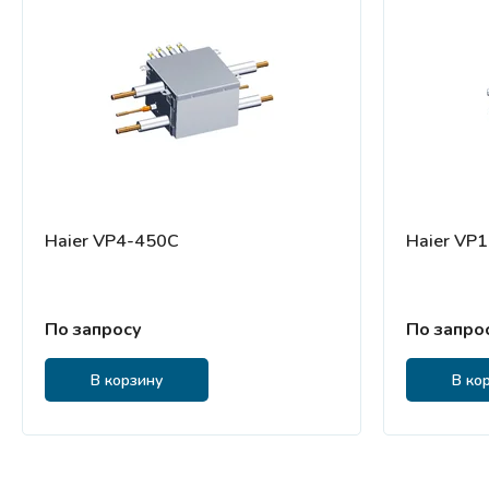
Haier VP4-450C
Haier VP
По запросу
По запро
В корзину
В ко