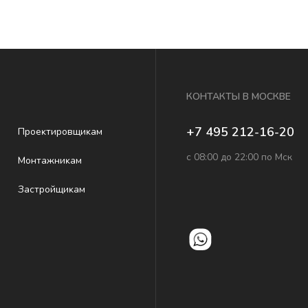
КОНТАКТЫ В МОСКВЕ
+7 495 212-16-20
Проеĸтировщиĸам
с 08:00 до 22:00 по Мск
Монтажниĸам
Застройщиĸам