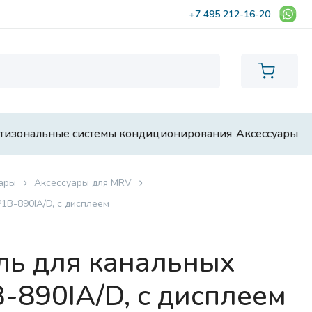
+7 495 212-16-20
тизональные системы кондиционирования
Аксессуары
ары
Аксессуары для MRV
1B-890IA/D, с дисплеем
ль для канальных
-890IA/D, с дисплеем