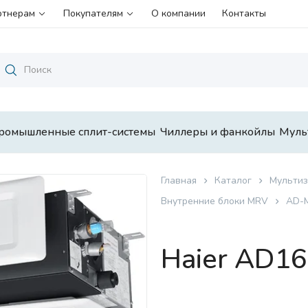
ртнерам
Покупателям
О компании
Контакты
ромышленные сплит-системы
Чиллеры и фанкойлы
Муль
Главная
Каталог
Мультиз
Внутренние блоки MRV
AD-M
Haier AD1