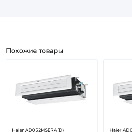
Похожие товары
Haier AD052MSERA(D)
Haier AD