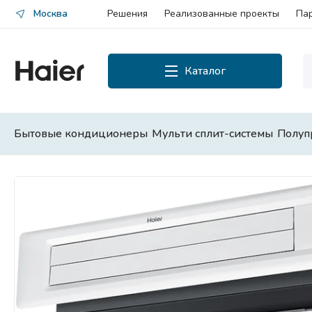
Москва
Решения
Реализованные проекты
Па
Каталог
Каталог
Смотреть все
Бытовые кондиционеры
Мульти сплит-системы
Полуп
Бытовые кондиционеры
Мульти сплит-системы
Полупромышленные сплит-
системы
Чиллеры и фанкойлы