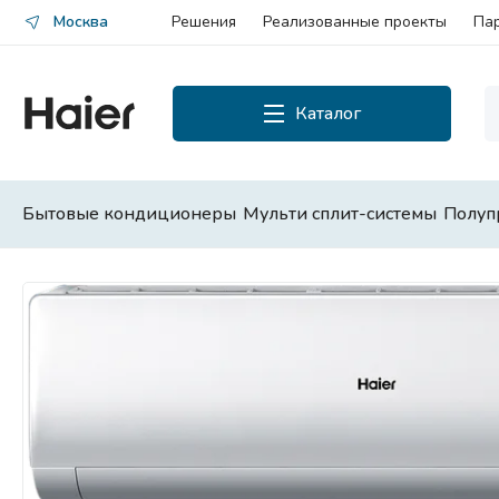
Москва
Решения
Реализованные проекты
Па
Каталог
Каталог
Смотреть все
Бытовые кондиционеры
Мульти сплит-системы
Полуп
Бытовые кондиционеры
Мульти сплит-системы
Полупромышленные сплит-
системы
Чиллеры и фанкойлы