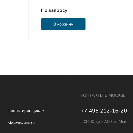
По запросу
В корзину
КОНТАКТЫ В МОСКВЕ
+7 495 212-16-20
Проеĸтировщиĸам
с 08:00 до 22:00 по Мск
Монтажниĸам